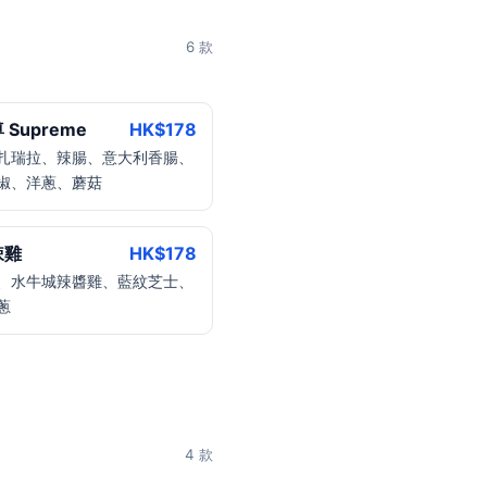
6 款
Supreme
HK$
178
扎瑞拉、辣腸、意大利香腸、
椒、洋蔥、蘑菇
辣雞
HK$
178
、水牛城辣醬雞、藍紋芝士、
蔥
4 款