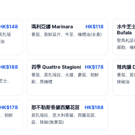
HK$
148
瑪利亞娜 Marinara
HK$
118
水牛芝
Bufala
 莫扎瑞
番茄、新鮮蒜片、牛至、橄欖油(全素)
聖馬札諾
欖油
羅勒、橄
HK$
188
四季 Quattro Stagioni
HK$
178
辣肉腸 Di
番茄、莫扎瑞拉、火腿、蘑菇、朝鮮
番茄、莫
紋芝士、
薊、黑橄欖
辣椒油
HK$
178
那不勒斯香腸西蘭花苗
HK$
188
菇、朝鮮
莫扎瑞拉、意大利香腸、西蘭花苗、
蒜、辣椒(無番茄)