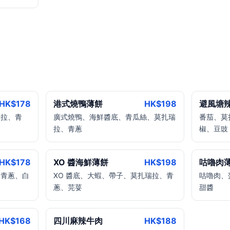
HK$
178
港式燒鴨薄餅
HK$
198
避風塘
瑞拉、青
廣式燒鴨、海鮮醬底、青瓜絲、莫扎瑞
番茄、莫
拉、青蔥
椒、豆豉
HK$
178
XO 醬海鮮薄餅
HK$
198
咕嚕肉
、青蔥、白
XO 醬底、大蝦、帶子、莫扎瑞拉、青
咕嚕肉、
蔥、芫荽
甜醬
HK$
168
四川麻辣牛肉
HK$
188