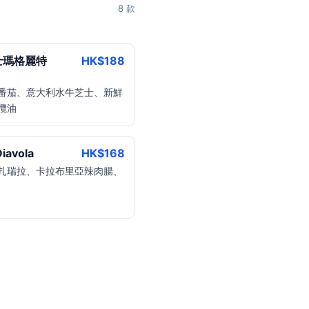
8 款
士瑪格麗特
HK$
188
番茄、意大利水牛芝士、新鮮
欖油
avola
HK$
168
扎瑞拉、卡拉布里亞辣肉腸、