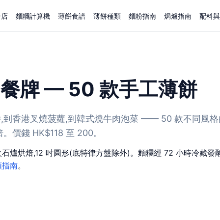
分店
麵糰計算機
薄餅食譜
薄餅種類
麵粉指南
焗爐指南
配料與
ox 餐牌 — 50 款手工薄餅
到香港叉燒菠蘿,到韓式燒牛肉泡菜 —— 50 款不同風格
錢 HK$118 至 200。
火石爐烘焙,12 吋圓形(底特律方盤除外)。麵糰經 72 小時冷
類指南
。