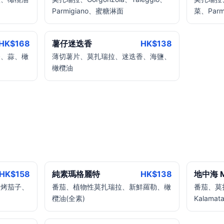
Parmigiano、蜜糖淋面
菜、Par
HK$
168
薯仔迷迭香
HK$
138
香、蒜、橄
薄切薯片、莫扎瑞拉、迷迭香、海鹽、
橄欖油
HK$
158
純素瑪格麗特
HK$
138
地中海 Me
、烤茄子、
番茄、植物性莫扎瑞拉、新鮮羅勒、橄
番茄、莫
欖油(全素)
Kalama