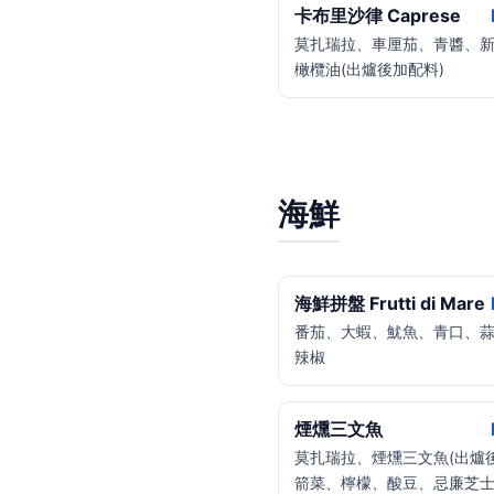
卡布里沙律 Caprese
莫扎瑞拉、車厘茄、青醬、
橄欖油(出爐後加配料)
海鮮
海鮮拼盤 Frutti di Mare
番茄、大蝦、魷魚、青口、
辣椒
煙燻三文魚
莫扎瑞拉、煙燻三文魚(出爐
箭菜、檸檬、酸豆、忌廉芝