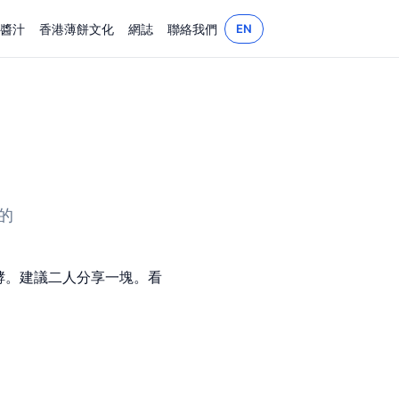
EN
醬汁
香港薄餅文化
網誌
聯絡我們
的
藏發酵。建議二人分享一塊。看