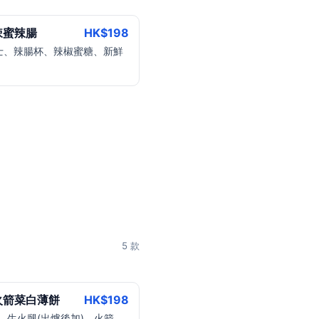
辣蜜辣腸
HK$
198
 芝士、辣腸杯、辣椒蜜糖、新鮮
5 款
火箭菜白薄餅
HK$
198
、生火腿(出爐後加)、火箭