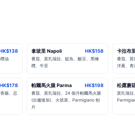
HK$
138
拿玻里 Napoli
HK$
158
卡拉布里亞
橄欖油
番茄、莫扎瑞拉、鯷魚、酸豆、黑橄
番茄、莫扎
欖、牛至
洋蔥、青
HK$
178
帕爾馬火腿 Parma
HK$
198
松露蘑菇 
利香腸、忌
番茄、莫扎瑞拉、24 個月帕爾馬火腿
莫扎瑞拉
(出爐後加)、火箭菜、Parmigiano 刨
Parmig
片