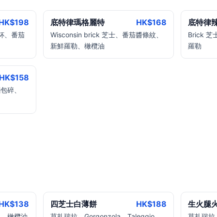
HK$
198
底特律瑪格麗特
HK$
168
底特律
辣腸杯、番茄
Wisconsin brick 芝士、番茄醬條紋、
Brick
新鮮羅勒、橄欖油
羅勒
HK$
158
麵包碎、
HK$
138
四芝士白薄餅
HK$
188
生火腿
鹽、橄欖油
莫扎瑞拉、Gorgonzola、Taleggio、
莫扎瑞拉