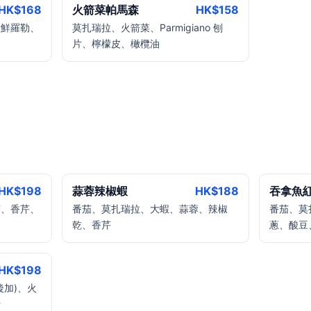
HK$
168
火箭菜帕馬森
HK$
158
新鮮羅勒、
莫扎瑞拉、火箭菜、Parmigiano 刨
片、檸檬皮、橄欖油
HK$
198
蒜蓉辣椒蝦
HK$
188
吞拿魚
蒜、香芹、
番茄、莫扎瑞拉、大蝦、蒜蓉、辣椒
番茄、莫
乾、香芹
蔥、酸豆
HK$
198
後加)、火
士