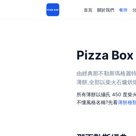
首頁
關於我們
餐牌
PIZZA-BOX
Pizza B
由經典那不勒斯瑪格麗特,
薄餅,全部以柴火石爐烘焙。價
所有薄餅以攝氏 450 度柴
不懂風格名稱?先看
薄餅種