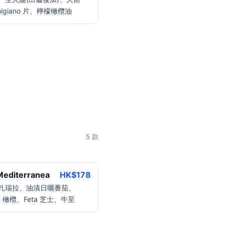
migiano 片、檸檬橄欖油
5 款
diterranea
HK$
178
扎瑞拉、油漬日曬番茄、
ta 橄欖、Feta 芝士、牛至