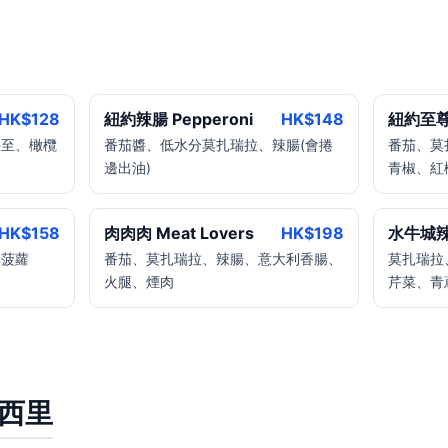
HK$
128
紐約辣腸 Pepperoni
HK$
148
紐約至尊 
牛至、橄欖
番茄醬、低水分莫扎瑞拉、辣腸(會捲
番茄、莫
邊出油)
青椒、紅
HK$
158
肉肉肉 Meat Lovers
HK$
198
水牛城
鮮菠蘿
番茄、莫扎瑞拉、辣腸、意大利香腸、
莫扎瑞拉
火腿、煙肉
芹菜、青
西西里