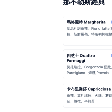
那不勒斯經典
瑪格麗特 Margherita
聖馬札諾番茄、Fior di latte
拉、新鮮羅勒、特級初榨橄
四芝士 Quattro
Formaggi
莫扎瑞拉、Gorgonzola 藍
Parmigiano、煙燻 Provola
卡布里喬莎 Capricciosa
番茄、莫扎瑞拉、火腿、蘑
薊、橄欖、半熟蛋