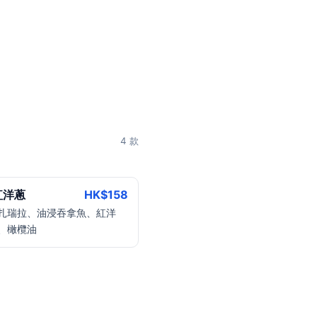
4 款
紅洋蔥
HK$
158
扎瑞拉、油浸吞拿魚、紅洋
、橄欖油