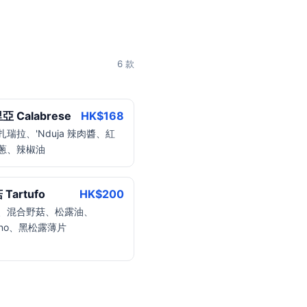
6 款
 Calabrese
HK$
168
瑞拉、'Nduja 辣肉醬、紅
蔥、辣椒油
Tartufo
HK$
200
、混合野菇、松露油、
iano、黑松露薄片