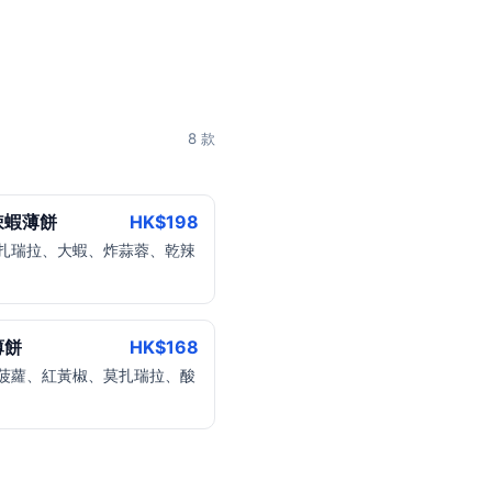
8 款
辣蝦薄餅
HK$
198
扎瑞拉、大蝦、炸蒜蓉、乾辣
薄餅
HK$
168
菠蘿、紅黃椒、莫扎瑞拉、酸