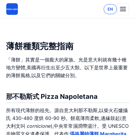
EN
PIZZA-BOX
薄餅種類完整指南
「薄餅」其實是一個龐大的家族。光是意大利就有幾十種
地方變體,美國再衍生出至少五大類。以下是世界上最重要
的薄餅風格,以及它們的關鍵分別。
那不勒斯式 Pizza Napoletana
所有現代薄餅的祖先。源自意大利那不勒斯,以柴火石爐攝
氏 430-480 度烘 60-90 秒。餅底薄而柔軟,邊緣鼓起(意
大利文叫
cornicione
),中央常常濕潤帶湯汁。受 UNESCO
非物質文化遺產保護。代表作:
瑪格麗特薄餅 Margherita