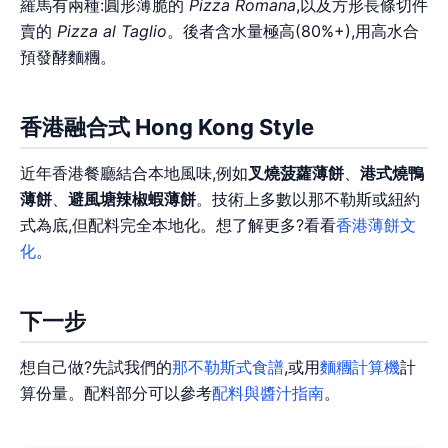
羅馬有兩種:圓形薄脆的
Pizza Romana
,以及方形長條切件
賣的
Pizza al Taglio
。後者含水量極高(80%+),用高水合
預發酵麵糰。
香港融合式 Hong Kong Style
近年香港餐廳結合本地風味,例如
叉燒菠蘿薄餅
、
港式燒鴨
薄餅
、
避風塘辣椒蝦薄餅
。技術上多數以那不勒斯或紐約
式為底,但配料完全本地化。想了解更多?看看
香港薄餅文
化
。
下一步
想自己做?先試我們的
那不勒斯式食譜
,或用
麵糰計算機
計
算份量。配料部分可以參考
配料與醬汁指南
。