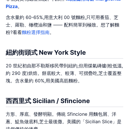
Pizza
。
含水量約 60-65%,用意大利 00 號麵粉,只可用番茄、芝
士、羅勒、橄欖油和鹽 —— 配料簡單到極致。想了解麵
粉?看看
麵粉選擇指南
。
紐約街頭式 New York Style
20 世紀初由那不勒斯移民帶到紐約,但用煤氣磚爐(較低溫,
約 290 度)烘焙。餅底較大、較薄、可摺疊吃,芝士覆蓋整
塊。含水量約 60%,用美國高筋麵粉。
西西里式 Sicilian / Sfincione
方形、厚底、發酵明顯。傳統 Sfincione 用麵包屑、洋
蔥、鯷魚做底料,芝士最後撒。美國的「Sicilian Slice」是
這個傳統的後裔。